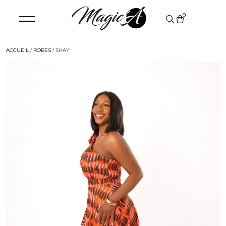
0
ACCUEIL
/
ROBES
/ SHAY